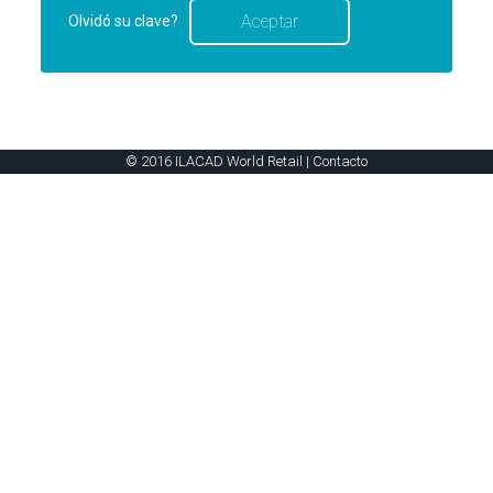
Olvidó su clave?
© 2016 ILACAD World Retail |
Contacto