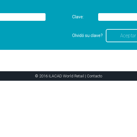
Clave:
Olvidó su clave?
© 2016 ILACAD World Retail |
Contacto