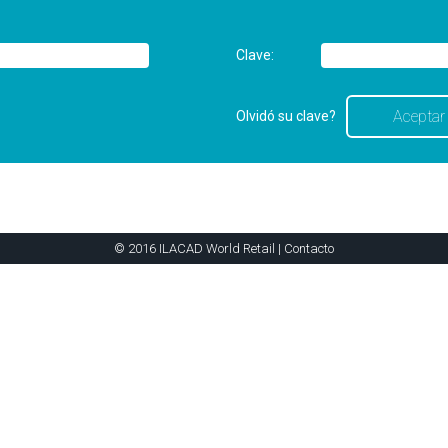
Clave:
Olvidó su clave?
© 2016 ILACAD World Retail |
Contacto