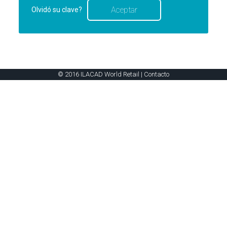
Olvidó su clave?
© 2016 ILACAD World Retail |
Contacto