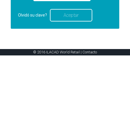
Olvidó su clave?
© 2016 ILACAD World Retail |
Contacto