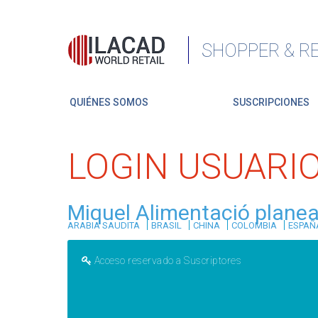
SHOPPER & RE
QUIÉNES SOMOS
SUSCRIPCIONES
LOGIN USUARI
Miquel Alimentació planea
|
|
|
|
ARABIA SAUDITA
BRASIL
CHINA
COLOMBIA
ESPAÑ
Acceso reservado a Suscriptores