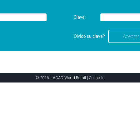
Clave:
Olvidó su clave?
© 2016 ILACAD World Retail |
Contacto