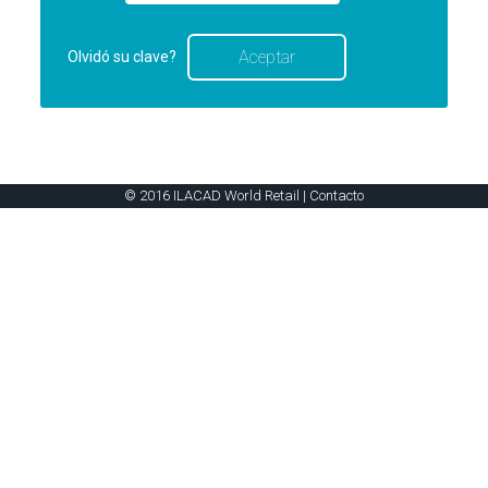
Olvidó su clave?
© 2016 ILACAD World Retail |
Contacto