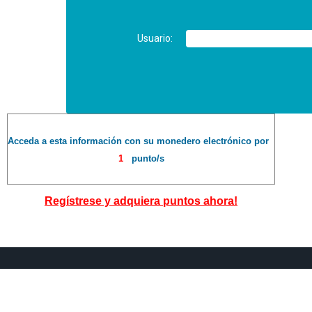
Usuario:
Acceda a esta información con su monedero electrónico por
1
punto/s
Regístrese y adquiera puntos ahora!