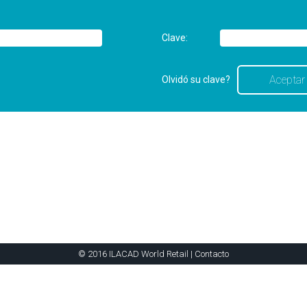
Clave:
Olvidó su clave?
© 2016 ILACAD World Retail |
Contacto