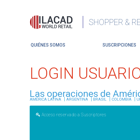
SHOPPER & RE
QUIÉNES SOMOS
SUSCRIPCIONES
LOGIN USUARI
Las operaciones de Améric
|
|
|
|
AMÉRICA LATINA
ARGENTINA
BRASIL
COLOMBIA
U
Acceso reservado a Suscriptores