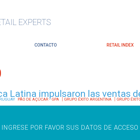
TAIL EXPERTS
CONTACTO
RETAIL INDEX
O
a Latina impulsaron las ventas d
|
|
RUGUAY
PÃO DE AÇÚCAR - GPA
GRUPO ÉXITO ARGENTINA
GRUPO ÉXIT
INGRESE POR FAVOR SUS DATOS DE ACCESO