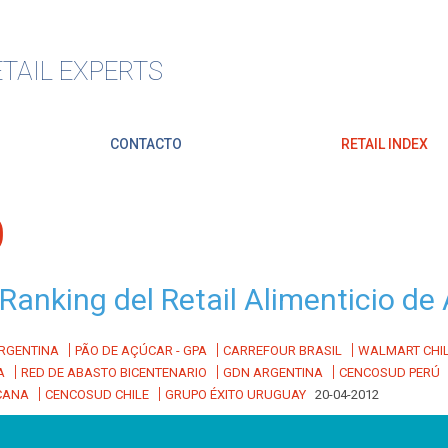
TAIL EXPERTS
CONTACTO
RETAIL INDEX
O
l Ranking del Retail Alimenticio d
|
|
|
RGENTINA
PÃO DE AÇÚCAR - GPA
CARREFOUR BRASIL
WALMART CHI
|
|
|
A
RED DE ABASTO BICENTENARIO
GDN ARGENTINA
CENCOSUD PERÚ
|
|
CANA
CENCOSUD CHILE
GRUPO ÉXITO URUGUAY
20-04-2012