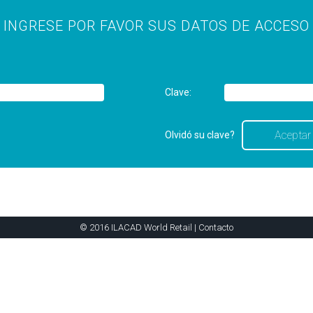
INGRESE POR FAVOR SUS DATOS DE ACCESO
Clave:
Olvidó su clave?
© 2016 ILACAD World Retail |
Contacto