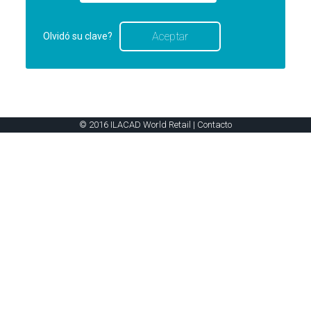
Olvidó su clave?
© 2016 ILACAD World Retail |
Contacto