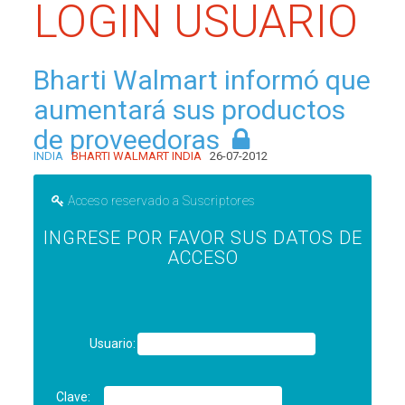
LOGIN USUARIO
Bharti Walmart informó que
aumentará sus productos
de proveedoras
INDIA
BHARTI WALMART INDIA
26-07-2012
Acceso reservado a Suscriptores
INGRESE POR FAVOR SUS DATOS DE
ACCESO
Usuario:
Clave: