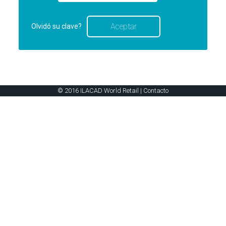
Olvidó su clave?
© 2016 ILACAD World Retail |
Contacto