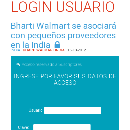
LOGIN USUARIO
Bharti Walmart se asociará
con pequeños proveedores
en la India
INDIA
BHARTI WALMART INDIA
15-10-2012
Acceso reservado a Suscriptores
INGRESE POR FAVOR SUS DATOS DE
ACCESO
Usuario:
Clave: