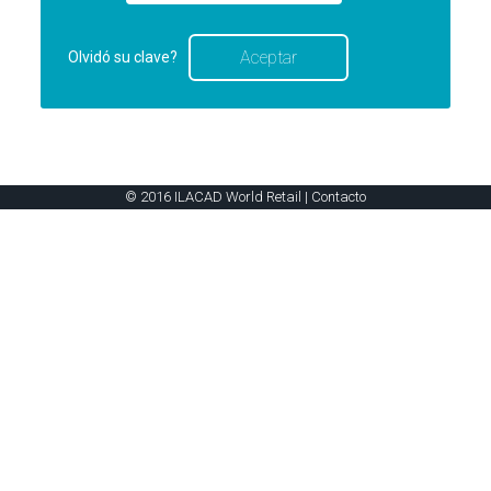
Olvidó su clave?
© 2016 ILACAD World Retail |
Contacto