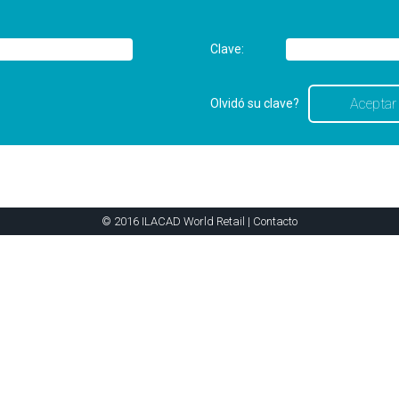
Clave:
Olvidó su clave?
© 2016 ILACAD World Retail |
Contacto