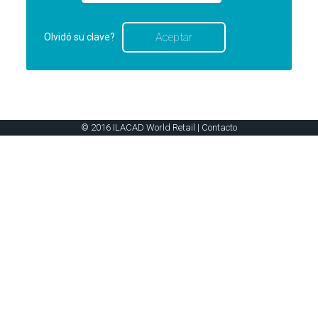
Olvidó su clave?
© 2016 ILACAD World Retail |
Contacto