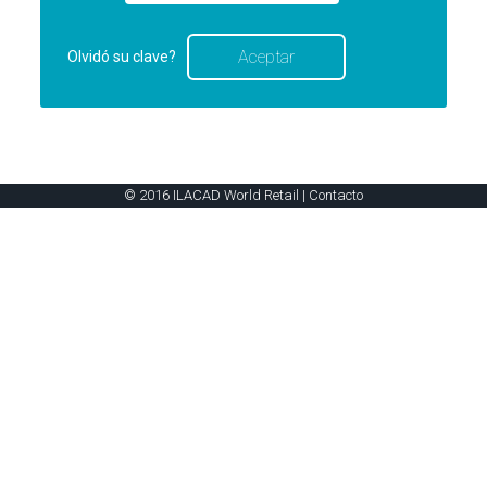
Olvidó su clave?
© 2016 ILACAD World Retail |
Contacto