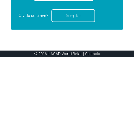
Olvidó su clave?
© 2016 ILACAD World Retail |
Contacto