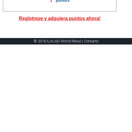
1
punto/s
Regístrese y adquiera puntos ahora!
© 2016 ILACAD World Retail |
Contacto