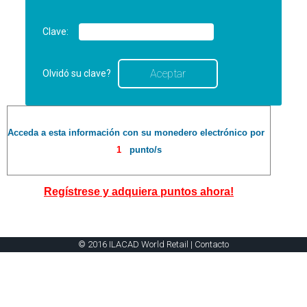
Clave:
Olvidó su clave?
Acceda a esta información con su monedero electrónico por
1
punto/s
Regístrese y adquiera puntos ahora!
© 2016 ILACAD World Retail |
Contacto