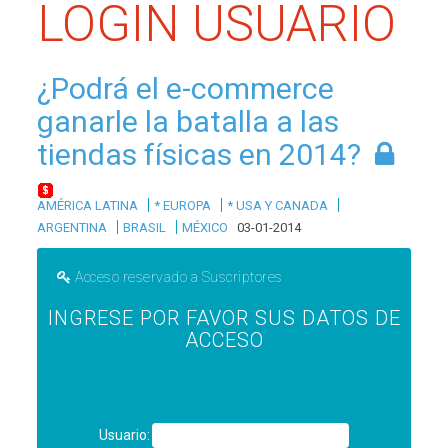
LOGIN USUARIO
¿Podrá el e-commerce
ganarle la batalla a las
tiendas físicas en 2014?
|
|
|
AMÉRICA LATINA
* EUROPA
* USA Y CANADA
|
|
ARGENTINA
BRASIL
MÉXICO
03-01-2014
Acceso reservado a Suscriptores
INGRESE POR FAVOR SUS DATOS DE
ACCESO
Usuario: