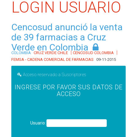
LOGIN USUARIO
Cencosud anunció la venta
de 39 farmacias a Cruz
Verde en Colombia
|
|
COLOMBIA
CRUZ VERDE CHILE
CENCOSUD COLOMBIA
FEMSA - CADENA COMERCIAL DE FARMACIAS
09-11-2015
Acceso reservado a Suscriptores
INGRESE POR FAVOR SUS DATOS DE
ACCESO
Usuario: