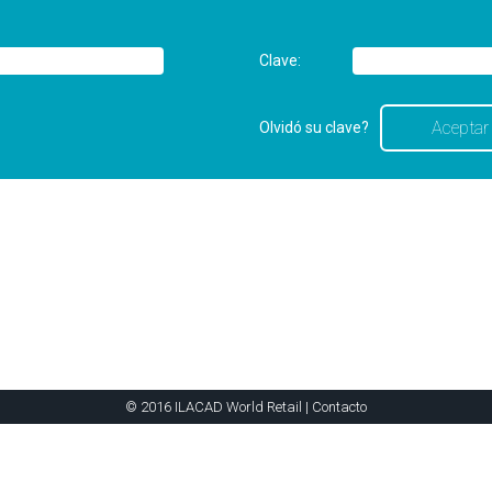
Clave:
Olvidó su clave?
© 2016 ILACAD World Retail |
Contacto