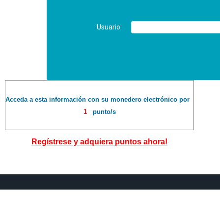
Usuario:
Acceda a esta información con su monedero electrónico por
1
punto/s
Regístrese y adquiera puntos ahora!