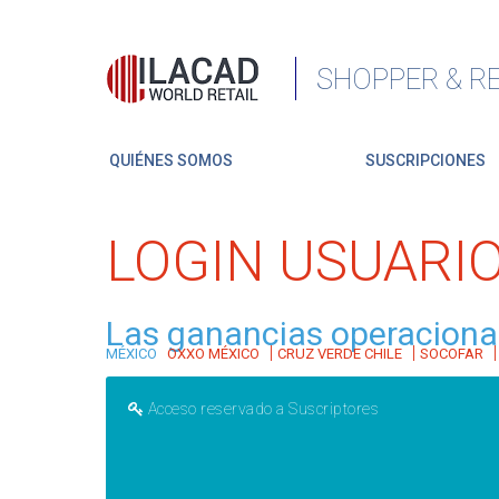
SHOPPER & RE
QUIÉNES SOMOS
SUSCRIPCIONES
LOGIN USUARI
Las ganancias operaciona
|
|
MÉXICO
OXXO MÉXICO
CRUZ VERDE CHILE
SOCOFAR
Acceso reservado a Suscriptores