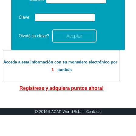
Clave:
Olvidó su clave?
Acceda a esta información con su monedero electrónico por
1
punto/s
Regístrese y adquiera puntos ahora!
© 2016 ILACAD World Retail |
Contacto