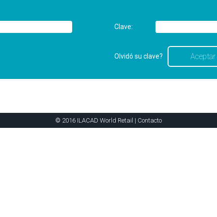
Clave:
Olvidó su clave?
© 2016 ILACAD World Retail |
Contacto