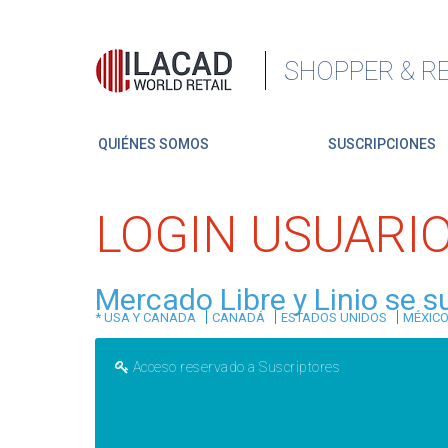
SHOPPER & RE
QUIÉNES SOMOS
SUSCRIPCIONES
LOGIN USUARI
Mercado Libre y Linio se 
|
|
|
* USA Y CANADA
CANADÁ
ESTADOS UNIDOS
MÉXIC
Acceso reservado a Suscriptores