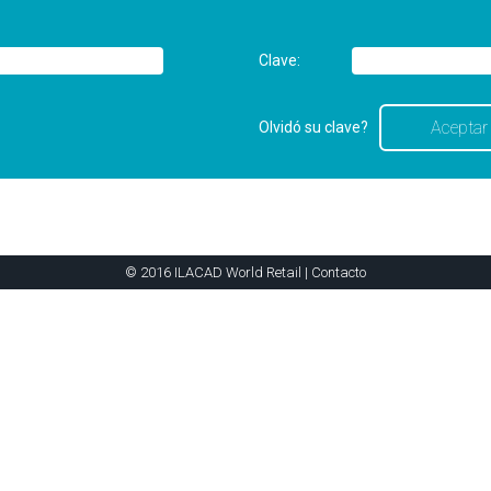
Clave:
Olvidó su clave?
© 2016 ILACAD World Retail |
Contacto