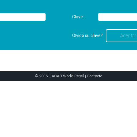
Clave:
Olvidó su clave?
© 2016 ILACAD World Retail |
Contacto