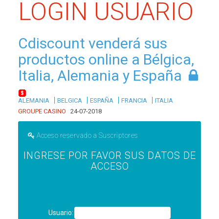
LOGIN USUARIO
Cdiscount venderá sus
productos online a Bélgica,
Italia, Alemania y España
|
|
|
|
ALEMANIA
BELGICA
ESPAÑA
FRANCIA
ITALIA
GROUPE CASINO
24-07-2018
Acceso reservado a Suscriptores
INGRESE POR FAVOR SUS DATOS DE
ACCESO
Usuario: