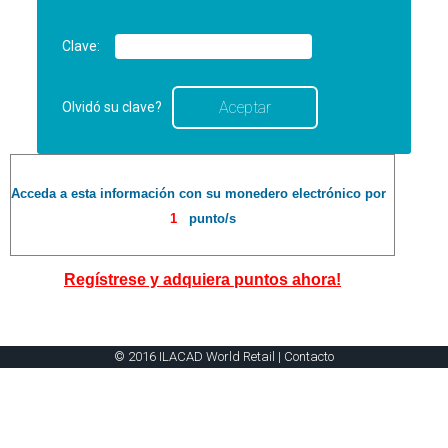
Clave:
Olvidó su clave?
Acceda a esta información con su monedero electrónico por
1
punto/s
Regístrese y adquiera puntos ahora!
© 2016 ILACAD World Retail |
Contacto