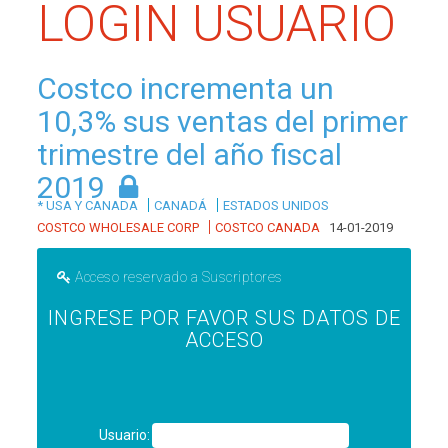
LOGIN USUARIO
Costco incrementa un
10,3% sus ventas del primer
trimestre del año fiscal
2019
|
|
* USA Y CANADA
CANADÁ
ESTADOS UNIDOS
|
COSTCO WHOLESALE CORP
COSTCO CANADA
14-01-2019
Acceso reservado a Suscriptores
INGRESE POR FAVOR SUS DATOS DE
ACCESO
Usuario: