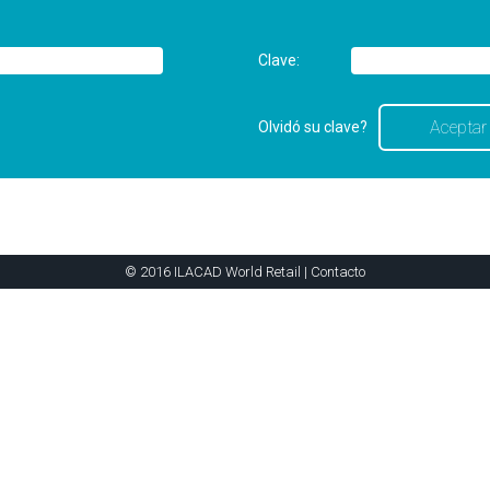
Clave:
Olvidó su clave?
© 2016 ILACAD World Retail |
Contacto