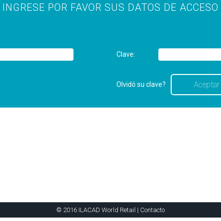
INGRESE POR FAVOR SUS DATOS DE ACCESO
Clave:
Olvidó su clave?
© 2016 ILACAD World Retail |
Contacto