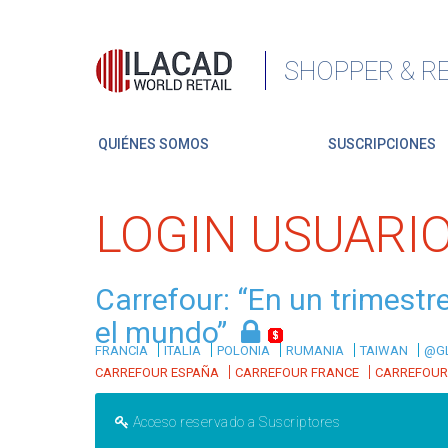
SHOPPER & RE
QUIÉNES SOMOS
SUSCRIPCIONES
LOGIN USUARI
Carrefour: “En un trimestr
el mundo”
|
|
|
|
|
FRANCIA
ITALIA
POLONIA
RUMANIA
TAIWAN
@G
|
|
CARREFOUR ESPAÑA
CARREFOUR FRANCE
CARREFOUR
Acceso reservado a Suscriptores