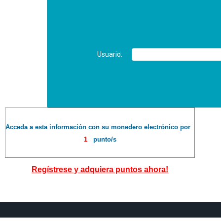
Usuario:
Acceda a esta información con su monedero electrónico por
1
punto/s
Regístrese y adquiera puntos ahora!