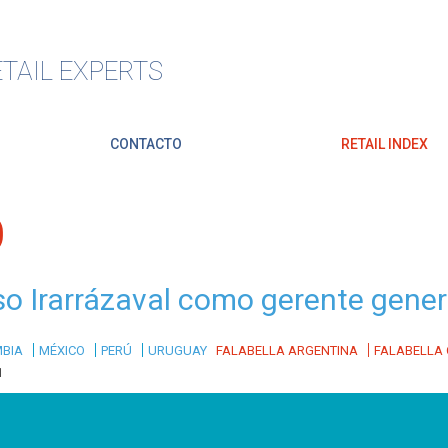
TAIL EXPERTS
CONTACTO
RETAIL INDEX
O
o Irarrázaval como gerente genera
|
|
|
|
BIA
MÉXICO
PERÚ
URUGUAY
FALABELLA ARGENTINA
FALABELLA 
1