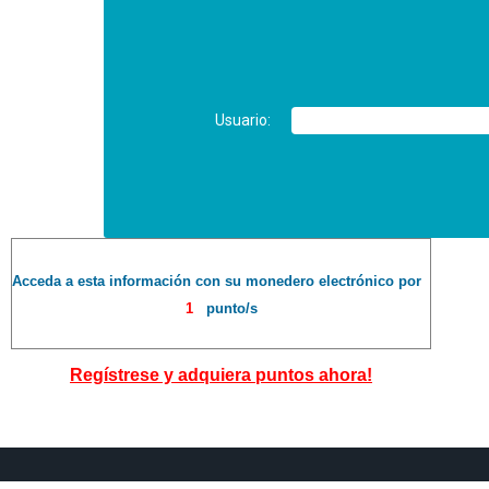
Usuario:
Acceda a esta información con su monedero electrónico por
1
punto/s
Regístrese y adquiera puntos ahora!