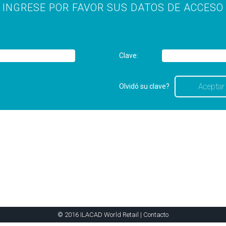
INGRESE POR FAVOR SUS DATOS DE ACCESO
Clave:
Olvidó su clave?
© 2016 ILACAD World Retail |
Contacto