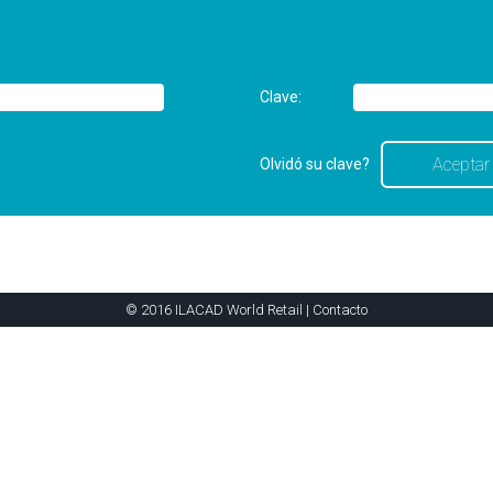
Clave:
Olvidó su clave?
© 2016 ILACAD World Retail |
Contacto