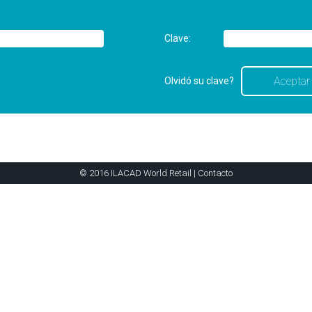
Clave:
Olvidó su clave?
© 2016 ILACAD World Retail |
Contacto