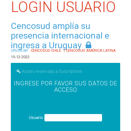
LOGIN USUARIO
Cencosud amplía su
presencia internacional e
ingresa a Uruguay
|
URUGUAY
CENCOSUD CHILE
CENCOSUD AMÉRICA LATINA
15-12-2022
Acceso reservado a Suscriptores
INGRESE POR FAVOR SUS DATOS DE
ACCESO
Usuario: