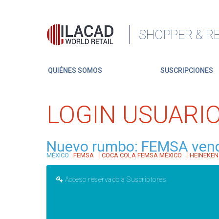
SHOPPER & RE
QUIÉNES SOMOS
SUSCRIPCIONES
LOGIN USUARI
Nuevo rumbo: FEMSA vende 
|
|
MÉXICO
FEMSA
COCA COLA FEMSA MÉXICO
HEINEKEN
Acceso reservado a Suscriptores