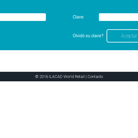
Clave:
Olvidó su clave?
© 2016 ILACAD World Retail |
Contacto