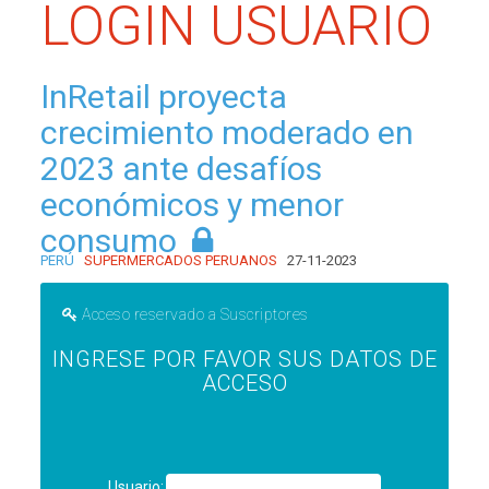
LOGIN USUARIO
InRetail proyecta
crecimiento moderado en
2023 ante desafíos
económicos y menor
consumo
PERÚ
SUPERMERCADOS PERUANOS
27-11-2023
Acceso reservado a Suscriptores
INGRESE POR FAVOR SUS DATOS DE
ACCESO
Usuario: