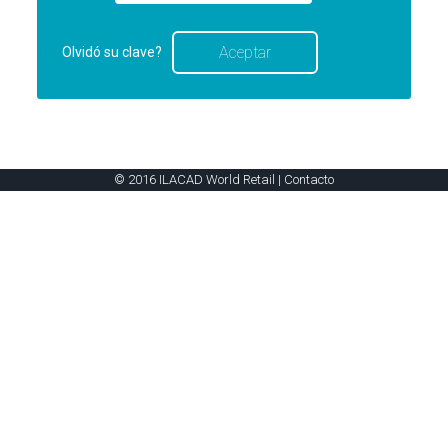
Olvidó su clave?
© 2016 ILACAD World Retail |
Contacto