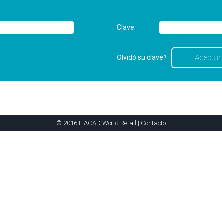
Clave:
Olvidó su clave?
© 2016 ILACAD World Retail |
Contacto