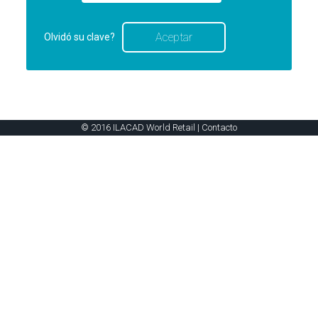
Olvidó su clave?
© 2016 ILACAD World Retail |
Contacto