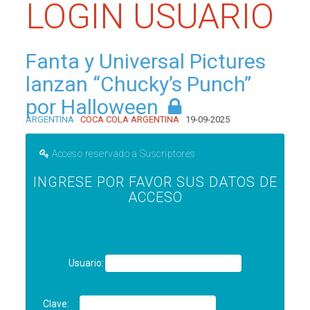
LOGIN USUARIO
Fanta y Universal Pictures
lanzan “Chucky’s Punch”
por Halloween
ARGENTINA
COCA COLA ARGENTINA
19-09-2025
Acceso reservado a Suscriptores
INGRESE POR FAVOR SUS DATOS DE
ACCESO
Usuario:
Clave: