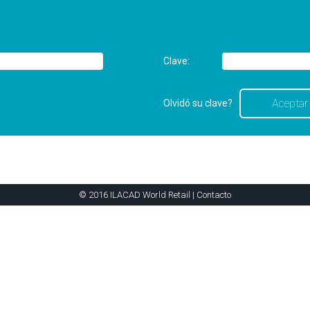
Clave:
Olvidó su clave?
© 2016 ILACAD World Retail |
Contacto