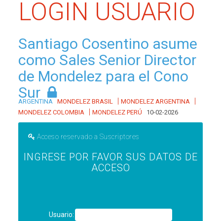
LOGIN USUARIO
Santiago Cosentino asume
como Sales Senior Director
de Mondelez para el Cono
Sur
|
|
ARGENTINA
MONDELEZ BRASIL
MONDELEZ ARGENTINA
|
MONDELEZ COLOMBIA
MONDELEZ PERÚ
10-02-2026
Acceso reservado a Suscriptores
INGRESE POR FAVOR SUS DATOS DE
ACCESO
Usuario: