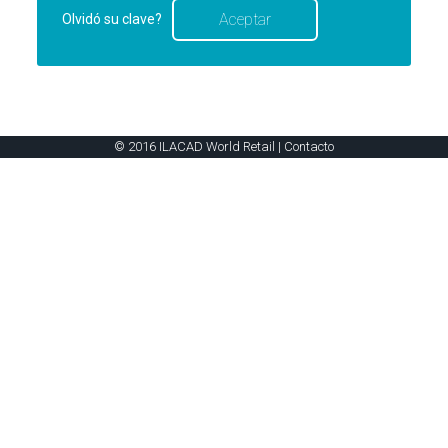
Olvidó su clave?
© 2016 ILACAD World Retail |
Contacto