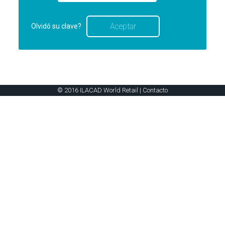
Olvidó su clave?
© 2016 ILACAD World Retail |
Contacto