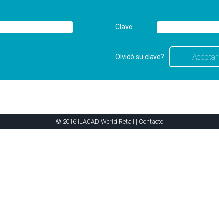
Clave:
Olvidó su clave?
© 2016 ILACAD World Retail |
Contacto