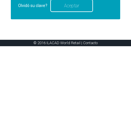
Olvidó su clave?
© 2016 ILACAD World Retail |
Contacto