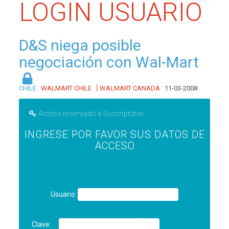
LOGIN USUARIO
D&S niega posible
negociación con Wal-Mart
|
CHILE
WALMART CHILE
WALMART CANADÁ
11-03-2008
Acceso reservado a Suscriptores
INGRESE POR FAVOR SUS DATOS DE
ACCESO
Usuario:
Clave: