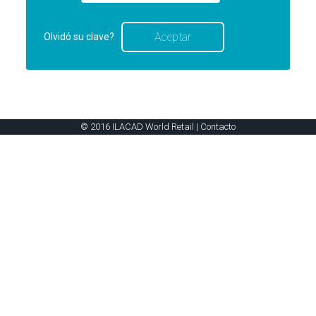
Olvidó su clave?
© 2016 ILACAD World Retail |
Contacto