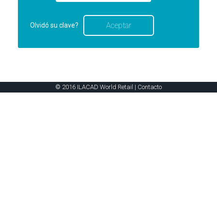
Olvidó su clave?
© 2016 ILACAD World Retail |
Contacto