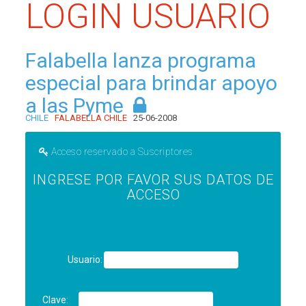
LOGIN USUARIO
Falabella lanza programa
especial para brindar apoyo
a las Pyme
CHILE
FALABELLA CHILE
25-06-2008
Acceso reservado a Suscriptores
INGRESE POR FAVOR SUS DATOS DE
ACCESO
Usuario:
Clave: