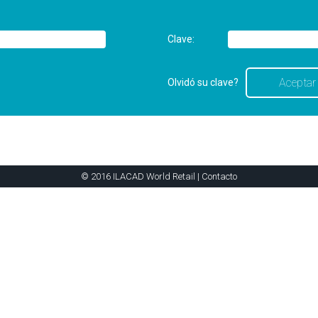
Clave:
Olvidó su clave?
© 2016 ILACAD World Retail |
Contacto