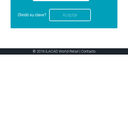
Olvidó su clave?
© 2016 ILACAD World Retail |
Contacto