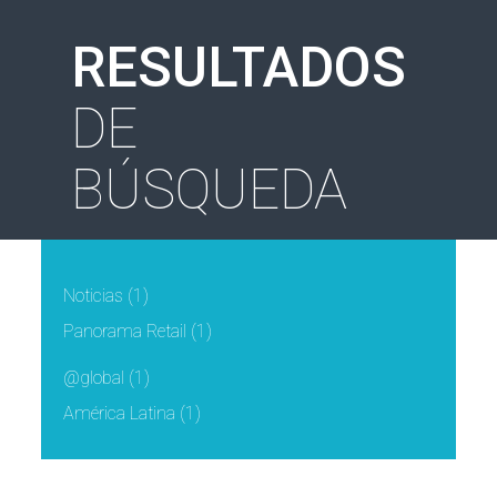
RESULTADOS
DE
BÚSQUEDA
Noticias
(1)
Panorama Retail
(1)
@global
(1)
América Latina
(1)