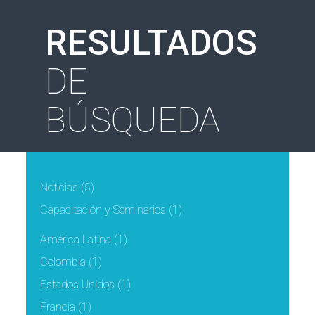
RESULTADOS
DE
BÚSQUEDA
Noticias
(5)
Capacitación y Seminarios
(1)
América Latina
(1)
Colombia
(1)
Estados Unidos
(1)
Francia
(1)