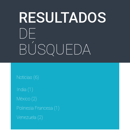
RESULTADOS
DE
BÚSQUEDA
Noticias
(6)
India
(1)
México
(2)
Polinesia Francesa
(1)
Venezuela
(2)